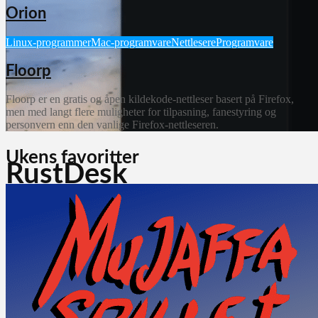
Orion
Linux-programmer
Mac-programvare
Nettlesere
Programvare
Floorp
Floorp er en gratis og åpen kildekode-nettleser basert på Firefox,
men med langt flere muligheter for tilpasning, fanestyring og
personvern enn den vanlige Firefox-nettleseren.
Ukens favoritter
RustDesk
RustDesk er et gratis program med åpen kildekode for fjernstyring
av datamaskiner, og et interessant alternativ til TeamViewer og
AnyDesk. Programmet kan brukes til fjernsupport, hjemmekontor,
filoverføring og...