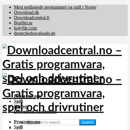
Mest nedlastede programmer og spill i Norge
Download.dk
Downloadcentral.fi
Brafiler.se
holyfile.com
deutschedownloads.de
Programvare
Spill
Drivere
Download Akademiet
Programvare
Search
Spill