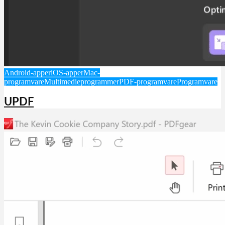
Android-apper
iOS-apper
Mac-
programvare
Multimedieprogrammer
PDF-programvare
Programvare
UPDF