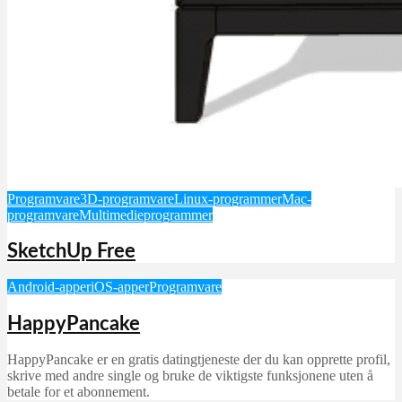
Programvare
3D-programvare
Linux-programmer
Mac-
programvare
Multimedieprogrammer
SketchUp Free
Android-apper
iOS-apper
Programvare
HappyPancake
HappyPancake er en gratis datingtjeneste der du kan opprette profil,
skrive med andre single og bruke de viktigste funksjonene uten å
betale for et abonnement.