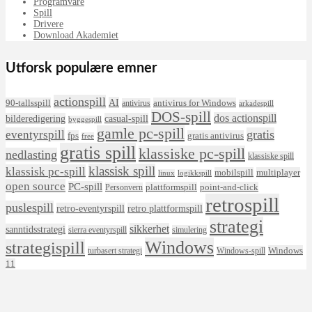
Programvare
Spill
Drivere
Download Akademiet
Utforsk populære emner
actionspill
AI
90-tallsspill
antivirus for Windows
antivirus
arkadespill
DOS-spill
dos actionspill
bilderedigering
casual-spill
byggespill
gamle pc-spill
eventyrspill
gratis
fps
gratis antivirus
free
gratis spill
klassiske pc-spill
nedlasting
klassiske spill
klassisk spill
klassisk pc-spill
mobilspill
multiplayer
linux
logikkspill
open source
PC-spill
plattformspill
point-and-click
Personvern
retrospill
puslespill
retro-eventyrspill
retro plattformspill
strategi
sikkerhet
sanntidsstrategi
sierra eventyrspill
simulering
Windows
strategispill
Windows
turbasert strategi
Windows-spill
11