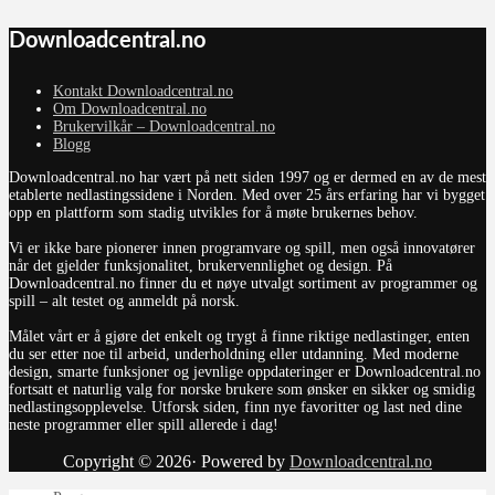
Downloadcentral.no
Kontakt Downloadcentral.no
Om Downloadcentral.no
Brukervilkår – Downloadcentral.no
Blogg
Downloadcentral.no har vært på nett siden 1997 og er dermed en av de mest
etablerte nedlastingssidene i Norden. Med over 25 års erfaring har vi bygget
opp en plattform som stadig utvikles for å møte brukernes behov.
Vi er ikke bare pionerer innen programvare og spill, men også innovatører
når det gjelder funksjonalitet, brukervennlighet og design. På
Downloadcentral.no finner du et nøye utvalgt sortiment av programmer og
spill – alt testet og anmeldt på norsk.
Målet vårt er å gjøre det enkelt og trygt å finne riktige nedlastinger, enten
du ser etter noe til arbeid, underholdning eller utdanning. Med moderne
design, smarte funksjoner og jevnlige oppdateringer er Downloadcentral.no
fortsatt et naturlig valg for norske brukere som ønsker en sikker og smidig
nedlastingsopplevelse. Utforsk siden, finn nye favoritter og last ned dine
neste programmer eller spill allerede i dag!
Copyright © 2026· Powered by
Downloadcentral.no