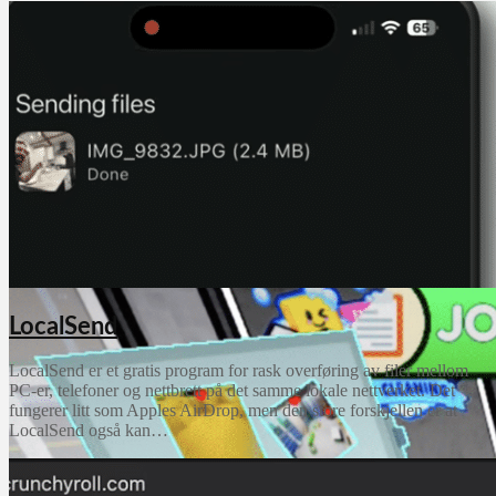
Grok
Grok er en AI-assistent fra xAI som kan svare på spørsmål, søke på
nettet, analysere filer, skrive kode og generere både bilder og
videoer.
LocalSend
LocalSend er et gratis program for rask overføring av filer mellom
PC-er, telefoner og nettbrett på det samme lokale nettverket. Det
fungerer litt som Apples AirDrop, men den store forskjellen er at
LocalSend også kan…