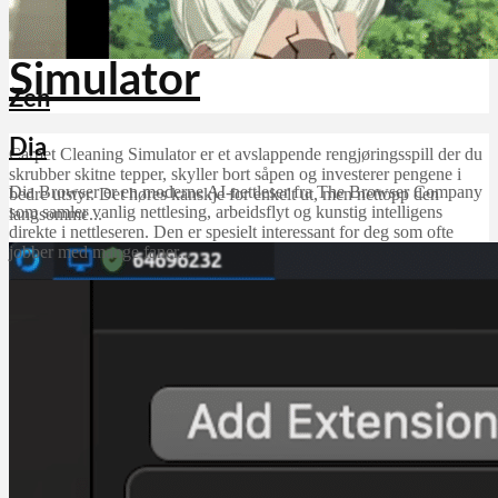
Carpet Cleaning
Simulator
Zen
Dia
Carpet Cleaning Simulator er et avslappende rengjøringsspill der du
skrubber skitne tepper, skyller bort såpen og investerer pengene i
Dia Browser er en moderne AI-nettleser fra The Browser Company
bedre utstyr. Det høres kanskje for enkelt ut, men nettopp den
som samler vanlig nettlesing, arbeidsflyt og kunstig intelligens
langsomme...
direkte i nettleseren. Den er spesielt interessant for deg som ofte
jobber med mange faner...