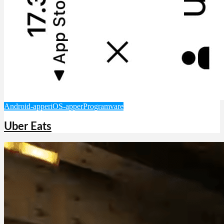
Android-apper
iOS-apper
Programvare
Uber Eats